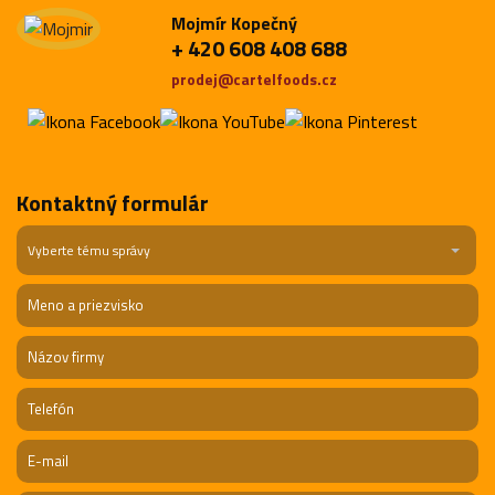
Mojmír Kopečný
+ 420 608 408 688
prodej@cartelfoods.cz
Kontaktný formulár
Vyberte tému správy