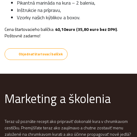
Pikantná marináda na kura – 2 balenia,
Inštrukcie na prípravu,
Vzorky našich kýblikov a boxov.
Cena štartovacieho balíčka:
40,10euro (35,80 euro bez DPH)
.
Poštovné zadarmo!
Objednať štartovací balíček
Marketing a školenia
Teraz už poznáte recept ako pripraviť dokonalé kura v chrumkavom
cestíčku. Premýšľate teraz ako zaujímavo a chutne zostaviť menu
založené na chrumkavom kurati a ako účinne propagovať nové jedlá?