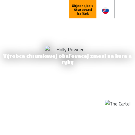
LANGUAGE
Objednajte si
štartovací
balíček
Výrobca chrumkavej obaľovacej zmesi na kura a
ryby