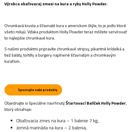
Výrobca obaľovacej zmesi na kura a ryby Holly Powder.
Chrumkavá krusta a šťavnaté kura v americkom štýle, to je jedlo ktoré
všetci milujú. Vďaka produktom Holly Powder teraz môžete servírovať
to najlepšie chrumkavé kura.
S našimi produktmi pripravíte chrumkavé stripsy, pikantné krídelká a
tiež šaláty, tortilly a burgery naplnené šťavnatým a chrumkavým
kuraťom.
Spoznajte naše produkty
Objednajte si špeciálne navrhnutý
Štartovací Balíček Holly Powder
,
ktorý obsahuje:
Obaľovacia zmes na kura – 1 balenie 7 kg,
Jemná marináda na kura – 2 balenia,